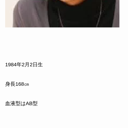
1984
年
2
月
2
日生
身長
168
㎝
血液型はAB型