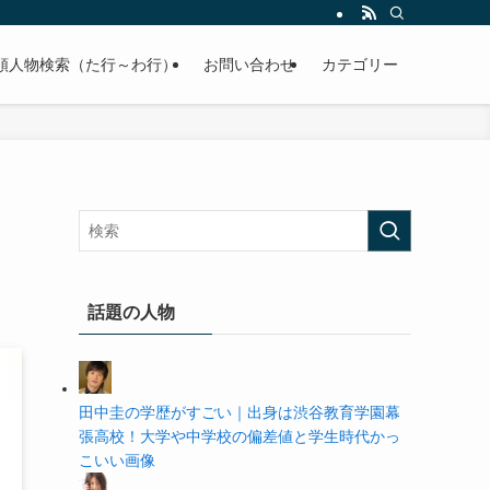
の学歴や高校・大学の偏差値まで紹介していきます。
順人物検索（た行～わ行）
お問い合わせ
カテゴリー
話題の人物
田中圭の学歴がすごい｜出身は渋谷教育学園幕
張高校！大学や中学校の偏差値と学生時代かっ
こいい画像