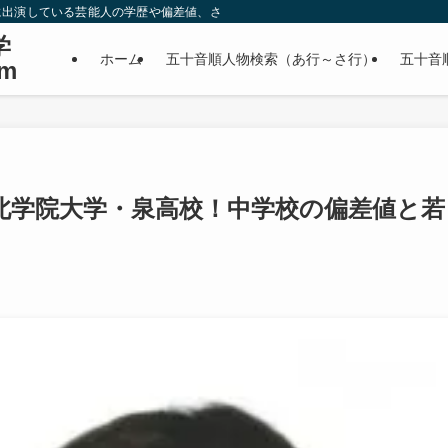
に出演している芸能人の学歴や偏差値、さらに政治家やスポーツ選手などの有名人
学
ホーム
五十音順人物検索（あ行～さ行）
五十音
m
北学院大学・泉高校！中学校の偏差値と若