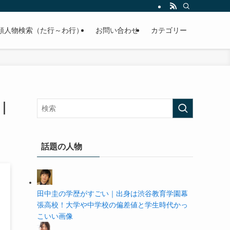
の学歴や高校・大学の偏差値まで紹介していきます。
順人物検索（た行～わ行）
お問い合わせ
カテゴリー
｜
話題の人物
田中圭の学歴がすごい｜出身は渋谷教育学園幕
張高校！大学や中学校の偏差値と学生時代かっ
こいい画像