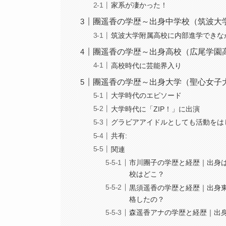
家系が凄かった！
團遥香の学歴～出身中学校（筑波大
筑波大学附属高校に内部進学できな
團遥香の学歴～出身高校（広尾学園
高校時代に芸能界入り
團遥香の学歴～出身大学（聖心女子
大学時代のエピソード
大学時代に「ZIP！」に出演
グラビアアイドルとしても活動をは
共有:
関連
市川團子の学歴と経歴｜出身
校はどこ？
黒須遥香の学歴と経歴｜出身
格したの？
森遥香アナの学歴と経歴｜出身