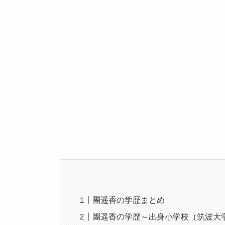
團遥香の学歴まとめ
團遥香の学歴～出身小学校（筑波大