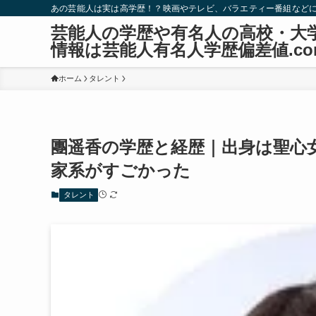
あの芸能人は実は高学歴！？映画やテレビ、バラエティー番組など
芸能人の学歴や有名人の高校・大
情報は芸能人有名人学歴偏差値.co
ホーム
タレント
團遥香の学歴と経歴｜出身は聖心
家系がすごかった
タレント