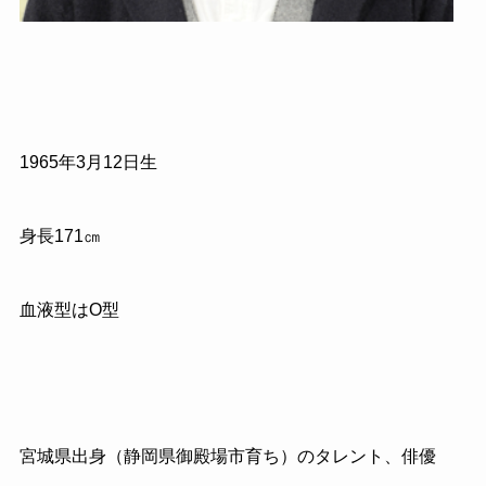
1965
年
3
月
12
日生
身長
171
㎝
血液型はO型
宮城県出身（静岡県御殿場市育ち）のタレント、俳優