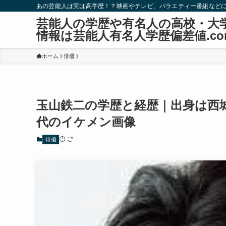
あの芸能人は実は高学歴！？映画やテレビ、バラエティー番組など
芸能人の学歴や有名人の高校・大
情報は芸能人有名人学歴偏差値.co
ホーム
俳優
玉山鉄二の学歴と経歴｜出身は西
代のイケメン画像
俳優