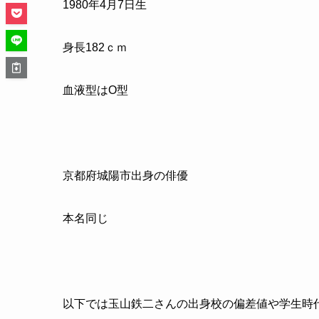
1980
年
4
月
7
日生
身長
182
ｃｍ
血液型はO型
京都府城陽市出身の俳優
本名同じ
以下では玉山鉄二さんの出身校の偏差値や学生時