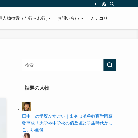
の学歴や高校・大学の偏差値まで紹介していきます。
順人物検索（た行～わ行）
お問い合わせ
カテゴリー
話題の人物
田中圭の学歴がすごい｜出身は渋谷教育学園幕
張高校！大学や中学校の偏差値と学生時代かっ
こいい画像