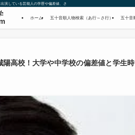
に出演している芸能人の学歴や偏差値、さらに政治家やスポーツ選手などの有名人
学
ホーム
五十音順人物検索（あ行～さ行）
五十音
m
城陽高校！大学や中学校の偏差値と学生時