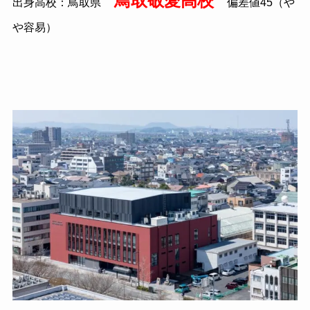
鳥取敬愛高校
出身高校：鳥取県
偏差値45（や
や容易）