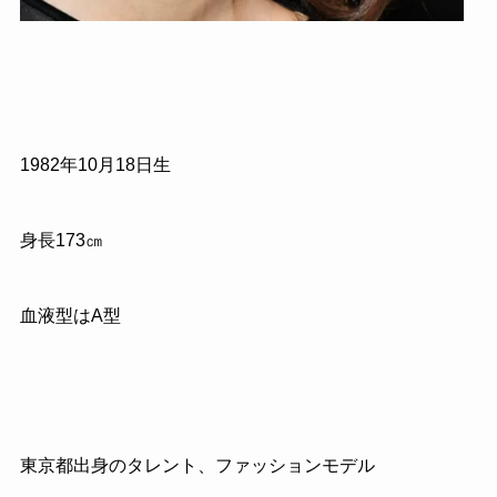
1982
年
10
月
18
日生
身長
173
㎝
血液型はA型
東京都出身のタレント、ファッションモデル