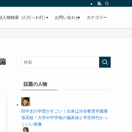
の学歴や高校・大学の偏差値まで紹介していきます。
順人物検索（た行～わ行）
お問い合わせ
カテゴリー
偏
話題の人物
田中圭の学歴がすごい｜出身は渋谷教育学園幕
張高校！大学や中学校の偏差値と学生時代かっ
こいい画像