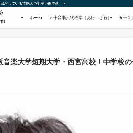
に出演している芸能人の学歴や偏差値、さらに政治家やスポーツ選手などの有名人
学
ホーム
五十音順人物検索（あ行～さ行）
五十音
m
阪音楽大学短期大学・西宮高校！中学校の