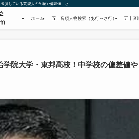
に出演している芸能人の学歴や偏差値、さらに政治家やスポーツ選手などの有名人
学
ホーム
五十音順人物検索（あ行～さ行）
五十音
m
治学院大学・東邦高校！中学校の偏差値や