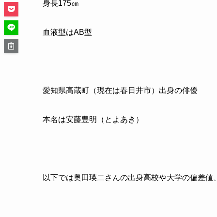
身長
175
㎝
血液型はAB型
愛知県高蔵町（現在は春日井市）
出身の俳優
本名は安藤豊明（とよあき）
以下では奥田瑛二さんの出身高校や大学の偏差値