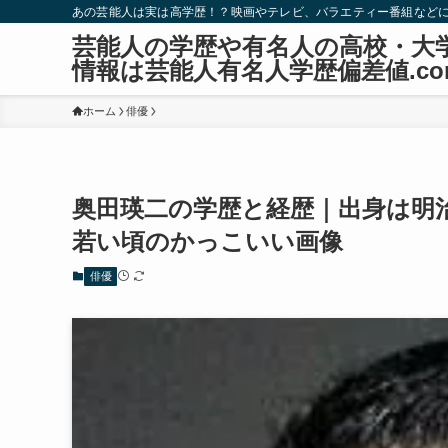
あの芸能人は実は高学歴！？映画やテレビ、バラエティー番組など
芸能人の学歴や有名人の高校・大
情報は芸能人有名人学歴偏差値.co
ホーム
俳優
奥田瑛二の学歴と経歴｜出身は明
若い頃のかっこいい画像
俳優