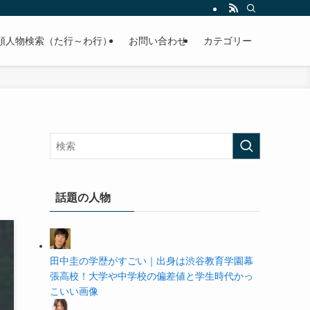
の学歴や高校・大学の偏差値まで紹介していきます。
順人物検索（た行～わ行）
お問い合わせ
カテゴリー
話題の人物
田中圭の学歴がすごい｜出身は渋谷教育学園幕
張高校！大学や中学校の偏差値と学生時代かっ
こいい画像