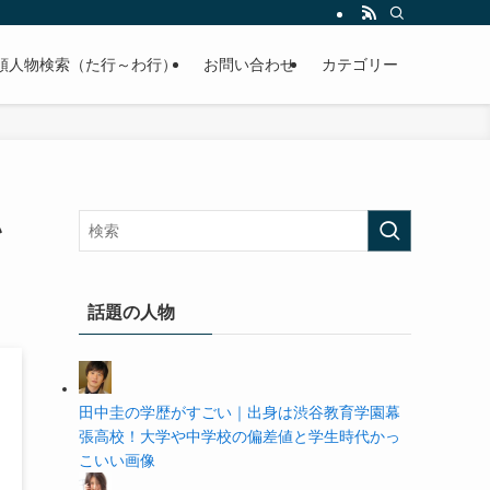
の学歴や高校・大学の偏差値まで紹介していきます。
順人物検索（た行～わ行）
お問い合わせ
カテゴリー
い
話題の人物
田中圭の学歴がすごい｜出身は渋谷教育学園幕
張高校！大学や中学校の偏差値と学生時代かっ
こいい画像