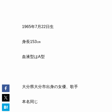
1965
年
7
月
22
日生
身長
153
㎝
血液型はA型
大分県大分市出身の女優、歌手
本名同じ