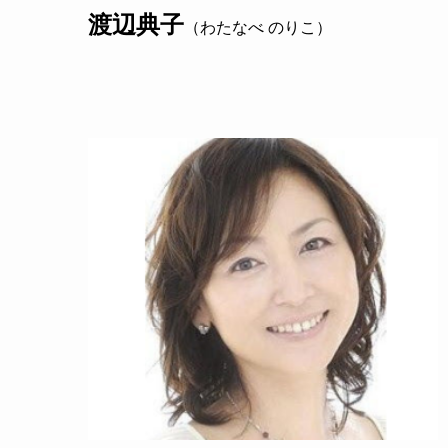
渡辺典子
（わたなべ のりこ）