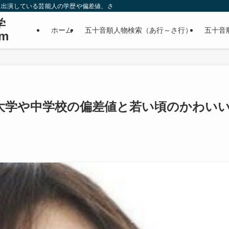
に出演している芸能人の学歴や偏差値、さらに政治家やスポーツ選手などの有名人
学
ホーム
五十音順人物検索（あ行～さ行）
五十音
m
大学や中学校の偏差値と若い頃のかわい