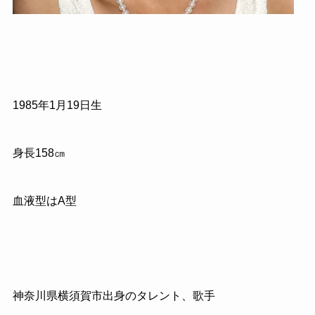
1985
年
1
月
19
日生
身長
158
㎝
血液型はA型
神奈川県横須賀市出身のタレント、歌手