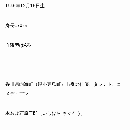
1946
年
12
月
16
日生
身長
170
㎝
血液型はA型
香川県内海町（現小豆島町）出身の俳優、タレント、コ
メディアン
本名は石原三郎（いしはら さぶろう）