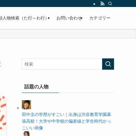
の学歴や高校・大学の偏差値まで紹介していきます。
順人物検索（た行～わ行）
お問い合わせ
カテゴリー
差
話題の人物
田中圭の学歴がすごい｜出身は渋谷教育学園幕
張高校！大学や中学校の偏差値と学生時代かっ
こいい画像