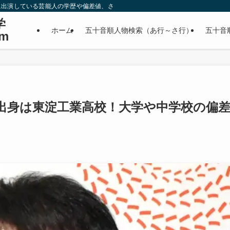
に出演している芸能人の学歴や偏差値、さらに政治家やスポーツ選手などの有名人
学
ホーム
五十音順人物検索（あ行～さ行）
五十音
m
出身は東淀工業高校！大学や中学校の偏