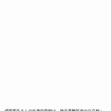
成田実生さんの出身中学校は、地元葛飾区内の公立校・