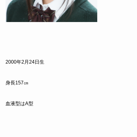
2000
年
2
月
24
日生
身長
157
㎝
血液型はA型