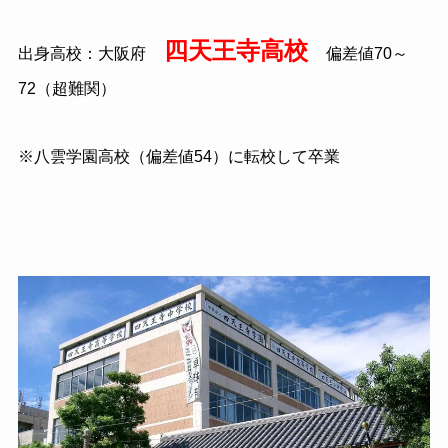
四天王寺高校
出身高校：大阪府
偏差値
70
～
72
（超難関）
※八雲学園高校（偏差値54）に転校して卒業