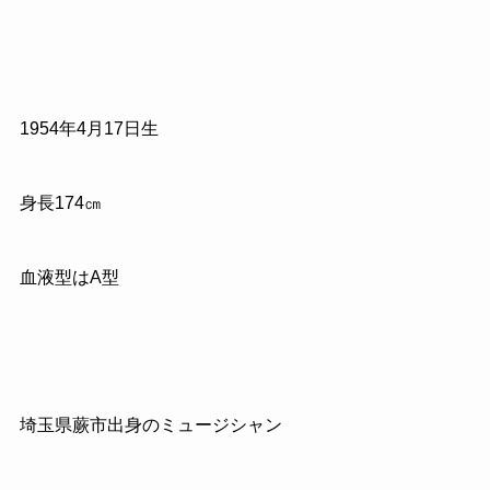
1954
年
4
月
17
日生
身長
174
㎝
血液型はA型
埼玉県蕨市出身のミュージシャン