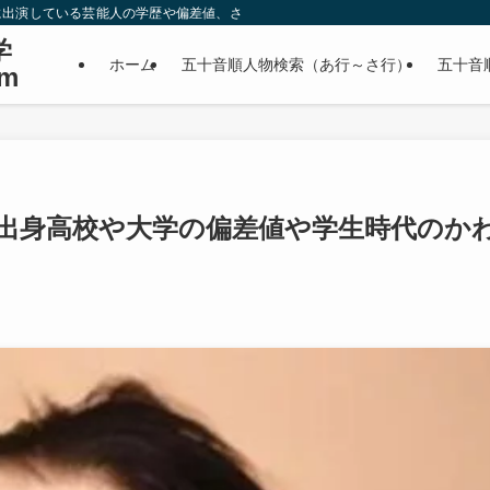
に出演している芸能人の学歴や偏差値、さらに政治家やスポーツ選手などの有名人
学
ホーム
五十音順人物検索（あ行～さ行）
五十音
m
出身高校や大学の偏差値や学生時代のか