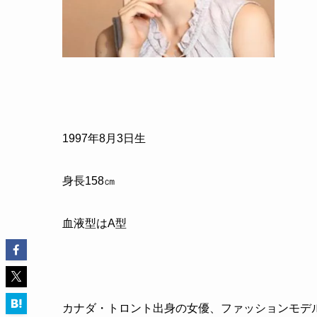
1997
年
8
月
3
日生
身長
158
㎝
血液型はA型
カナダ・トロント出身の女優、ファッションモデ