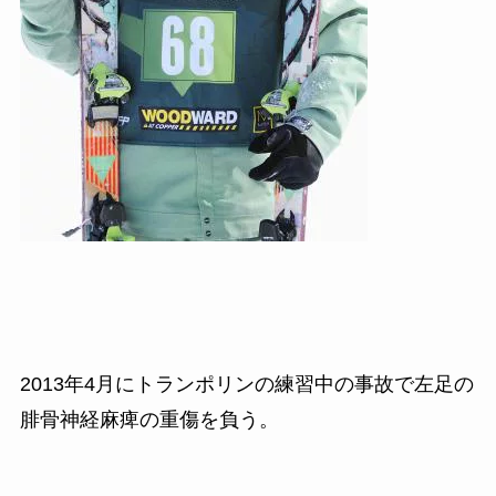
2013
年
4
月にトランポリンの練習中の事故で左足の
腓骨神経麻痺の重傷を負う。