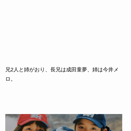
兄
2
人と姉がおり、長兄は成田童夢、姉は今井メ
ロ。