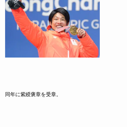
同年に紫綬褒章を受章。