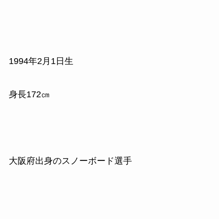
1994
年
2
月
1
日生
身長
172
㎝
大阪府出身のスノーボード選手