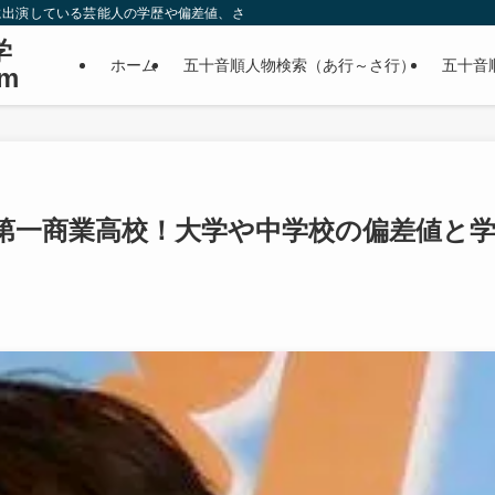
に出演している芸能人の学歴や偏差値、さらに政治家やスポーツ選手などの有名人
学
ホーム
五十音順人物検索（あ行～さ行）
五十音
m
第一商業高校！大学や中学校の偏差値と