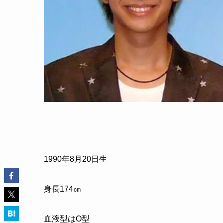
1990
年
8
月
20
日生
身長
174
㎝
血液型はO型