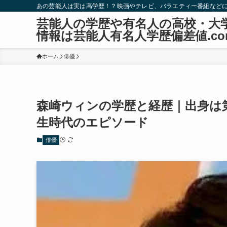
あの芸能人は実は高学歴！？映画やテレビ、バラエティー番組など
芸能人の学歴や有名人の高校・大
情報は芸能人有名人学歴偏差値.co
ホーム
俳優
森崎ウィンの学歴と経歴｜出身は
生時代のエピソード
俳優