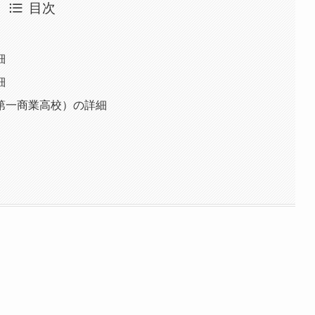
目次
細
細
第一商業高校）の詳細