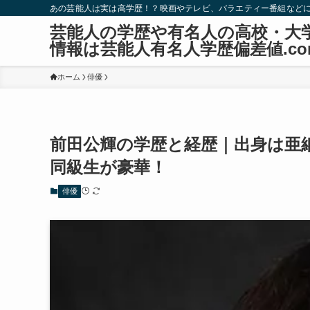
あの芸能人は実は高学歴！？映画やテレビ、バラエティー番組など
芸能人の学歴や有名人の高校・大
情報は芸能人有名人学歴偏差値.co
ホーム
俳優
前田公輝の学歴と経歴｜出身は亜
同級生が豪華！
俳優