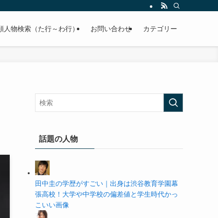
の学歴や高校・大学の偏差値まで紹介していきます。
順人物検索（た行～わ行）
お問い合わせ
カテゴリー
話題の人物
田中圭の学歴がすごい｜出身は渋谷教育学園幕
張高校！大学や中学校の偏差値と学生時代かっ
こいい画像