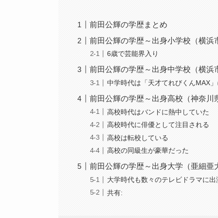
前田公輝の学歴まとめ
前田公輝の学歴～出身小学校（横浜
6歳で芸能界入り
前田公輝の学歴～出身中学校（横浜
中学時代は「天才てれびくんMAX
前田公輝の学歴～出身高校（神奈川
高校時代はバンドに熱中していた
高校時代に俳優として注目される
高校は転校している
高校の同級生が豪華だった
前田公輝の学歴～出身大学（亜細亜
大学時代も数々のテレビドラマに出
共有: