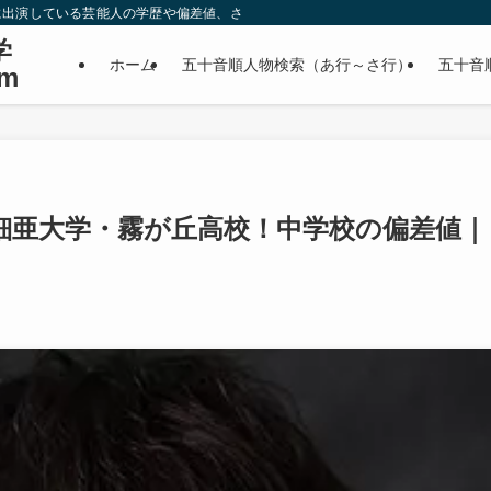
に出演している芸能人の学歴や偏差値、さらに政治家やスポーツ選手などの有名人
学
ホーム
五十音順人物検索（あ行～さ行）
五十音
m
細亜大学・霧が丘高校！中学校の偏差値｜