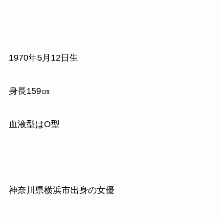
1970
年
5
月
12
日生
身長
159
㎝
血液型はO型
神奈川県横浜市出身の女優