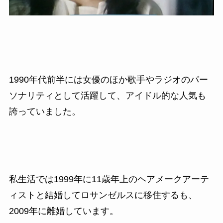
1990
年代前半には女優のほか歌手やラジオのパー
ソナリティとして活躍して、アイドル的な人気も
誇っていました。
私生活では
1999
年に
11
歳年上のヘアメークアーテ
ィストと結婚してロサンゼルスに移住するも、
2009
年に離婚しています。