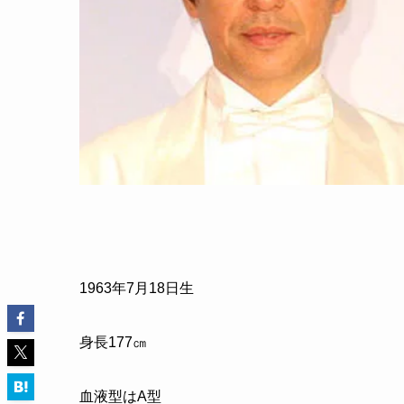
1963
年
7
月
18
日生
身長
177
㎝
血液型はA型