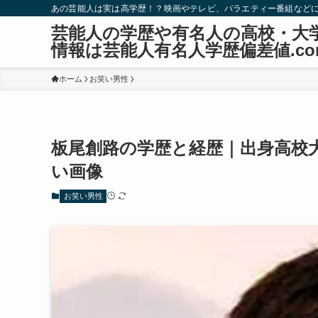
あの芸能人は実は高学歴！？映画やテレビ、バラエティー番組など
芸能人の学歴や有名人の高校・大
情報は芸能人有名人学歴偏差値.co
ホーム
お笑い男性
板尾創路の学歴と経歴｜出身高校
い画像
お笑い男性