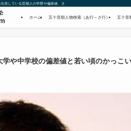
に出演している芸能人の学歴や偏差値、さらに政治家やスポーツ選手などの有名人
学
ホーム
五十音順人物検索（あ行～さ行）
五十音
m
大学や中学校の偏差値と若い頃のかっこ