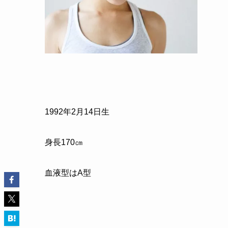
1992
年
2
月
14
日生
身長
170
㎝
血液型はA型