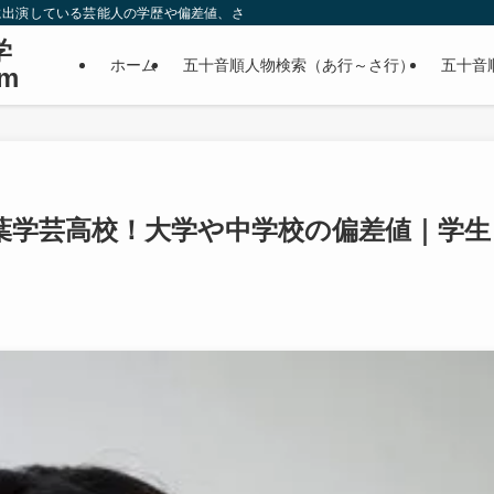
に出演している芸能人の学歴や偏差値、さらに政治家やスポーツ選手などの有名人
学
ホーム
五十音順人物検索（あ行～さ行）
五十音
m
葉学芸高校！大学や中学校の偏差値｜学生