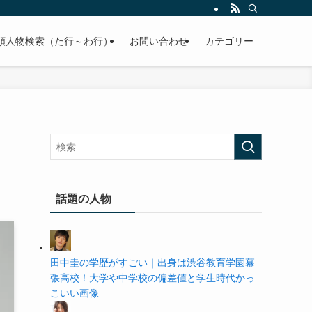
の学歴や高校・大学の偏差値まで紹介していきます。
順人物検索（た行～わ行）
お問い合わせ
カテゴリー
話題の人物
田中圭の学歴がすごい｜出身は渋谷教育学園幕
張高校！大学や中学校の偏差値と学生時代かっ
こいい画像