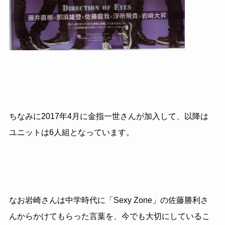
ちなみに
2017
年
4
月に金指一世さんが加入して、以降は
ユニットは
6
人組となっています。
なお岩崎さんは中学時代に「Sexy Zone」の佐藤勝利さ
んからかけてもらった言葉を、今でも大切にしているこ