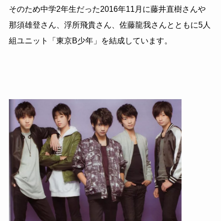
そのため中学
2
年生だった
2016
年
11
月に藤井直樹さんや
那須雄登さん、浮所飛貴さん、佐藤龍我さんとともに
5
人
組ユニット「東京
B
少年」を結成しています。