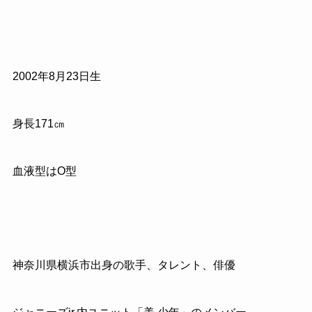
2002
年
8
月
23
日生
身長
171
㎝
血液型は
O
型
神奈川県横浜市出身の歌手、タレント、俳優