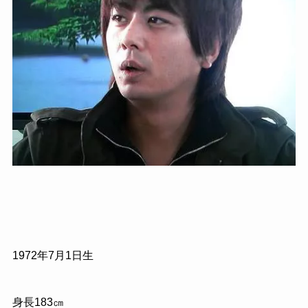
1972
年
7
月
1
日生
身長
183
㎝