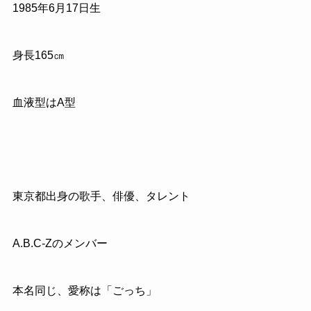
1985
年
6
月
17
日生
身長
165
㎝
血液型はA型
東京都出身の歌手、俳優、タレント
A.B.C
‐
Z
のメンバー
本名同じ、愛称は「ごっち」