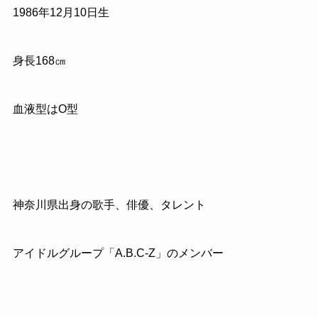
1986
年
12
月
10
日生
身長
168
㎝
血液型はO型
神奈川県出身の歌手、俳優、タレント
アイドルグループ「
A.B.C
‐
Z
」のメンバー