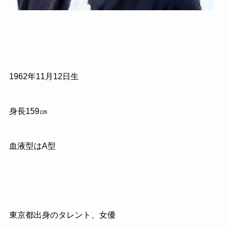
1962
年
11
月
12
日生
身長
159
㎝
血液型はA型
東京都出身のタレント、女優