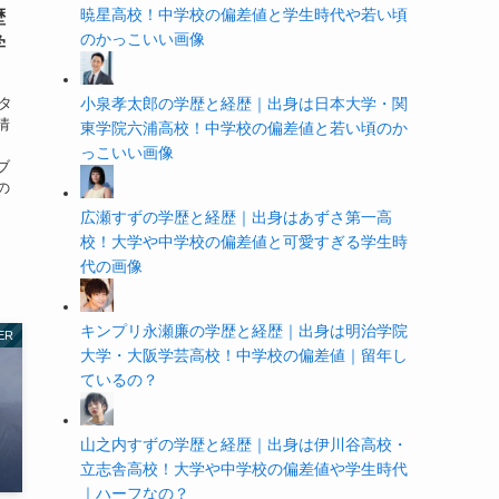
暁星高校！中学校の偏差値と学生時代や若い頃
歴
のかっこいい画像
学
タ
小泉孝太郎の学歴と経歴｜出身は日本大学・関
情
東学院六浦高校！中学校の偏差値と若い頃のか
っこいい画像
ブ
の
広瀬すずの学歴と経歴｜出身はあずさ第一高
校！大学や中学校の偏差値と可愛すぎる学生時
代の画像
キンプリ永瀬廉の学歴と経歴｜出身は明治学院
ER
大学・大阪学芸高校！中学校の偏差値｜留年し
ているの？
山之内すずの学歴と経歴｜出身は伊川谷高校・
立志舎高校！大学や中学校の偏差値や学生時代
｜ハーフなの？