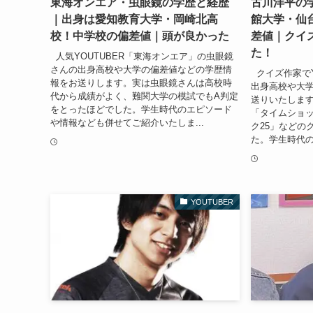
東海オンエア・虫眼鏡の学歴と経歴
古川洋平の
｜出身は愛知教育大学・岡崎北高
館大学・仙
校！中学校の偏差値｜頭が良かった
差値｜クイ
た！
人気YOUTUBER「東海オンエア」の虫眼鏡
さんの出身高校や大学の偏差値などの学歴情
クイズ作家でY
報をお送りします。実は虫眼鏡さんは高校時
出身高校や大
代から成績がよく、難関大学の模試でもA判定
送りいたしま
をとったほどでした。学生時代のエピソード
「タイムショッ
や情報なども併せてご紹介いたしま...
ク25」などの
た。学生時代の
YOUTUBER