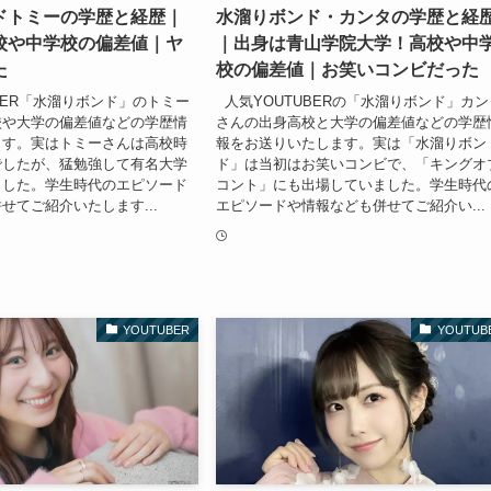
ドトミーの学歴と経歴｜
水溜りボンド・カンタの学歴と経
校や中学校の偏差値｜ヤ
｜出身は青山学院大学！高校や中
た
校の偏差値｜お笑いコンビだった
BER「水溜りボンド」のトミー
人気YOUTUBERの「水溜りボンド」カン
校や大学の偏差値などの学歴情
さんの出身高校と大学の偏差値などの学歴
ます。実はトミーさんは高校時
報をお送りいたします。実は「水溜りボン
でしたが、猛勉強して有名大学
ド」は当初はお笑いコンビで、「キングオ
ました。学生時代のエピソード
コント」にも出場していました。学生時代
せてご紹介いたします...
エピソードや情報なども併せてご紹介い...
YOUTUBER
YOUTUB