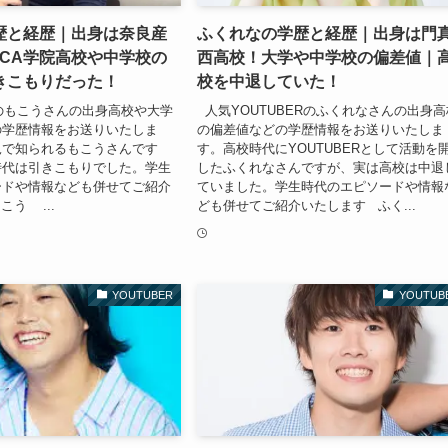
歴と経歴｜出身は奈良産
ふくれなの学歴と経歴｜出身は門
MCA学院高校や中学校の
西高校！大学や中学校の偏差値｜
きこもりだった！
校を中退していた！
Rのもこうさんの出身高校や大学
人気YOUTUBERのふくれなさんの出身高
の学歴情報をお送りいたしま
の偏差値などの学歴情報をお送りいたしま
況で知られるもこうさんです
す。高校時代にYOUTUBERとして活動を
時代は引きこもりでした。学生
したふくれなさんですが、実は高校は中退
ードや情報なども併せてご紹介
ていました。学生時代のエピソードや情報
う ...
ども併せてご紹介いたします ふく...
YOUTUBER
YOUTUB