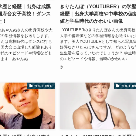
学歴と経歴｜出身は成蹊
きりたんぽ（YOUTUBER）の学
国府台女子高校！ダンス
経歴｜出身大学高校や中学校の偏
た！
値と学生時代のかわいい画像
Rのあやんぬさんの出身高校や大
YOUTUBERのきりたんぽさんの出身高校
どの学歴情報をお送りします。
大学の偏差値などの学歴情報をお送りいた
さんは高校時代はダンスに打ち
ます。美人YOUTUBERとして知られ写真
全国大会に出場した経験もあり
好評なきりたんぽさんですが、どのような
時代のエピソードや情報なども
生生活を送っていたのでしょうか？ 学生
ます あやんぬ...
のエピソードや情報、当時のかわいい...
YOUTUBER
YOUTUB