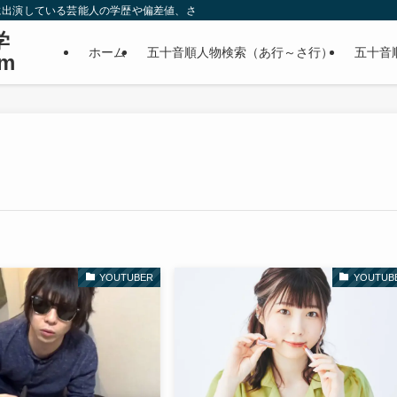
に出演している芸能人の学歴や偏差値、さらに政治家やスポーツ選手などの有名人
学
ホーム
五十音順人物検索（あ行～さ行）
五十音
m
YOUTUBER
YOUTUB