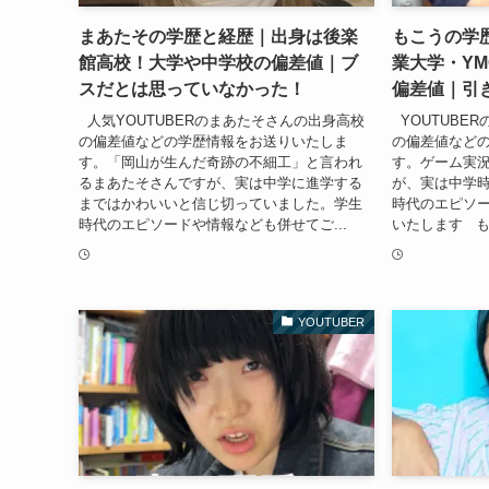
まあたその学歴と経歴｜出身は後楽
もこうの学
館高校！大学や中学校の偏差値｜ブ
業大学・Y
スだとは思っていなかった！
偏差値｜引
人気YOUTUBERのまあたそさんの出身高校
YOUTUBE
の偏差値などの学歴情報をお送りいたしま
の偏差値など
す。「岡山が生んだ奇跡の不細工」と言われ
す。ゲーム実
るまあたそさんですが、実は中学に進学する
が、実は中学
まではかわいいと信じ切っていました。学生
時代のエピソ
時代のエピソードや情報なども併せてご...
いたします もこ
YOUTUBER