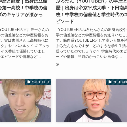
学歴と経歴｜出身は立命
ぷろたん（YOUTUBER）の学歴
台第一高校！中学校の偏
歴｜出身は帝京平成大学・下田南
ズのキャリアが凄かっ
校！中学校の偏差値と学生時代の
ピソード
OUTUBERの古川洋平さんの
YOUTUBERのぷろたんさんの出身高校や
学の偏差値などの学歴情報をお
学の偏差値などの学歴情報をお送りいたし
す。実は古川さんは高校時代に
す。筋肉系YOUTUBERとして高い人気を
ク」や「パネルクイズ アタッ
ぷろたんさんですが、どのような学生生活
クイズ番組で優勝していまし
送っていたのでしょうか？ 学生時代のエ
エピソードや情報など...
ードや情報、当時のかっこいい画像な...
YOUTUBER
YOUTUB