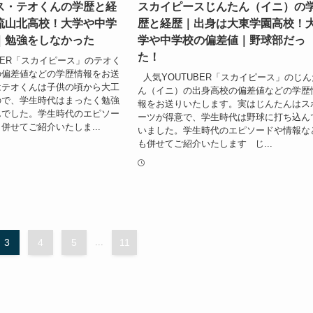
ス・テオくんの学歴と経
スカイピースじんたん（イニ）の
流山北高校！大学や中学
歴と経歴｜出身は大東学園高校！
｜勉強をしなかった
学や中学校の偏差値｜野球部だっ
た！
BER「スカイピース」のテオく
の偏差値などの学歴情報をお送
人気YOUTUBER「スカイピース」のじん
はテオくんは子供の頃から大工
ん（イニ）の出身高校の偏差値などの学歴
ので、学生時代はまったく勉強
報をお送りいたします。実はじんたんはス
んでした。学生時代のエピソー
ーツが得意で、学生時代は野球に打ち込ん
併せてご紹介いたしま...
いました。学生時代のエピソードや情報な
も併せてご紹介いたします じ...
3
4
5
...
11