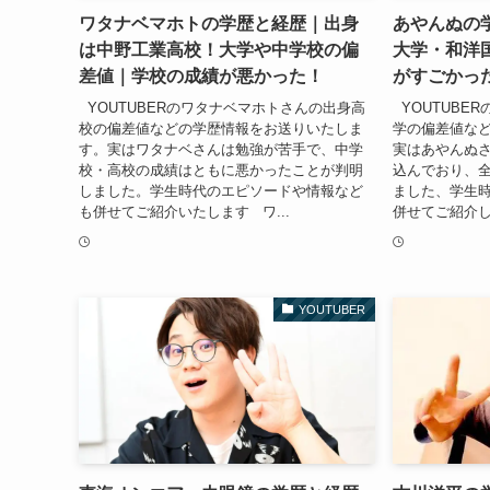
ワタナベマホトの学歴と経歴｜出身
あやんぬの
は中野工業高校！大学や中学校の偏
大学・和洋
差値｜学校の成績が悪かった！
がすごかっ
YOUTUBERのワタナベマホトさんの出身高
YOUTUBE
校の偏差値などの学歴情報をお送りいたしま
学の偏差値な
す。実はワタナベさんは勉強が苦手で、中学
実はあやんぬ
校・高校の成績はともに悪かったことが判明
込んでおり、
しました。学生時代のエピソードや情報など
ました、学生
も併せてご紹介いたします ワ...
併せてご紹介し
YOUTUBER