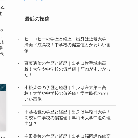
歴と
差
最近の投稿
や
し
ヒコロヒーの学歴と経歴｜出身は近畿大学・
集も
済美平成高校！中学校の偏差値とかわいい画
学
像
時代
齋藤璃佑の学歴と経歴｜出身は横手城南高
校！大学や中学校の偏差値｜筋肉がすごかっ
た！
小松菜奈の学歴と経歴｜出身は帝京第三高
ER
校！大学や中学校の偏差値と学生時代のかわ
いい画像
手越祐也の学歴と経歴｜出身は早稲田大学！
高校や中学校の偏差値｜早稲田大学中退の理
由は？
今田美桜の学歴と経歴｜出身は福岡講倫館高