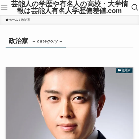
芸能人の学歴や有名人の高校・大学情
報は芸能人有名人学歴偏差値.com
ホーム
政治家
政治家
– category –
政治家