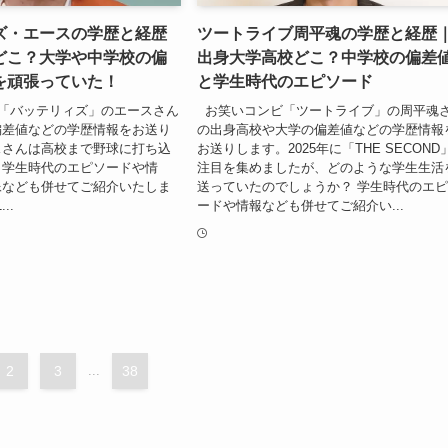
ズ・エースの学歴と経歴
ツートライブ周平魂の学歴と経歴
どこ？大学や中学校の偏
出身大学高校どこ？中学校の偏差
を頑張っていた！
と学生時代のエピソード
「バッテリィズ」のエースさん
お笑いコンビ「ツートライブ」の周平魂
偏差値などの学歴情報をお送り
の出身高校や大学の偏差値などの学歴情報
スさんは高校まで野球に打ち込
お送りします。2025年に「THE SECOND
。学生時代のエピソードや情
注目を集めましたが、どのような学生生活
像なども併せてご紹介いたしま
送っていたのでしょうか？ 学生時代のエ
..
ードや情報なども併せてご紹介い...
2
3
...
38