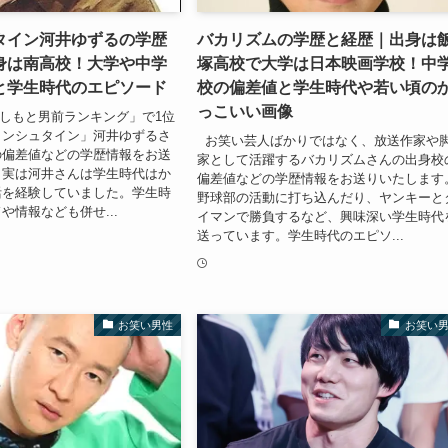
タイン河井ゆずるの学歴
バカリズムの学歴と経歴｜出身は
身は南高校！大学や中学
塚高校で大学は日本映画学校！中
と学生時代のエピソード
校の偏差値と学生時代や若い頃の
っこいい画像
よしもと男前ランキング」で1位
インシュタイン」河井ゆずるさ
お笑い芸人ばかりではなく、放送作家や
の偏差値などの学歴情報をお送
家として活躍するバカリズムさんの出身校
。実は河井さんは学生時代はか
偏差値などの学歴情報をお送りいたします
活を経験していました。学生時
野球部の活動に打ち込んだり、ヤンキーと
や情報なども併せ...
イマンで勝負するなど、興味深い学生時代
送っています。学生時代のエピソ...
お笑い男性
お笑い