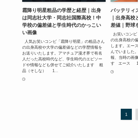
霜降り明星粗品の学歴と経歴｜出身
バッテリィ
は同志社大学・同志社国際高校！中
｜出身高校
学校の偏差値と学生時代のかっこい
差値｜野球
い画像
お笑いコンビ
の出身高校の
人気お笑いコンビ「霜降り明星」の粗品さん
します。エー
の出身高校や大学の偏差値などの学歴情報を
んでいました
お送りいたします。アマチュア漫才界で有名
報、当時の画
人だった高校時代など、学生時代のエピソー
す エース 1.
ドや情報なども併せてご紹介いたします 粗
品（そしな） 1...
1