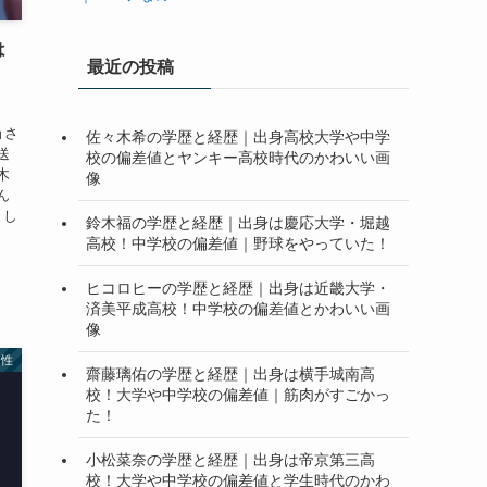
は
最近の投稿
｜
ョさ
佐々木希の学歴と経歴｜出身高校大学や中学
送
校の偏差値とヤンキー高校時代のかわいい画
木
像
ん
まし
鈴木福の学歴と経歴｜出身は慶応大学・堀越
高校！中学校の偏差値｜野球をやっていた！
ヒコロヒーの学歴と経歴｜出身は近畿大学・
済美平成高校！中学校の偏差値とかわいい画
像
男性
齋藤璃佑の学歴と経歴｜出身は横手城南高
校！大学や中学校の偏差値｜筋肉がすごかっ
た！
小松菜奈の学歴と経歴｜出身は帝京第三高
校！大学や中学校の偏差値と学生時代のかわ