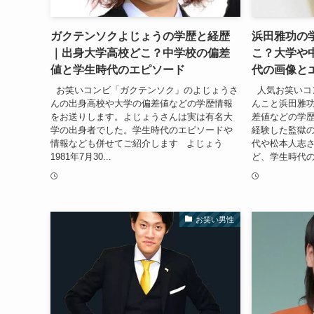
ガクテンソクよじょうの学歴と経歴
浜田雅功の
｜出身大学高校どこ？中学校の偏差
こ？大学や
値と学生時代のエピソード
代の画像と
お笑いコンビ「ガクテンソク」のよじょうさ
人気お笑いコ
んの出身高校や大学の偏差値などの学歴情報
んこと浜田雅
をお送りします。よじょうさんは実は有名大
差値などの学
学の出身者でした。学生時代のエピソードや
経験した監獄
情報なども併せてご紹介します よじょう
代や松本人志
1981年7月30...
ど、学生時代の
お笑い男性