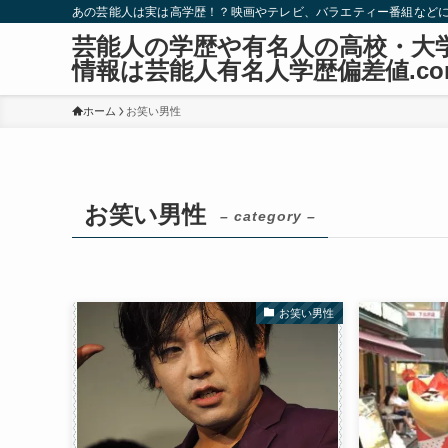
あの芸能人は実は高学歴！？映画やテレビ、バラエティー番組など
芸能人の学歴や有名人の高校・大
情報は芸能人有名人学歴偏差値.co
ホーム
お笑い男性
お笑い男性
– category –
お笑い男性