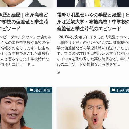
学歴と経歴｜出身高校ど
霜降り明星せいやの学歴と経歴｜
中学校の偏差値と学生時
身は近畿大学・布施高校！中学校
エピソード
偏差値と学生時代のエピソード
ンビ「ダウンタウン」の浜ちゃ
2018年に突如ブレイクした人気漫才コン
功さんの出身中学校や高校の偏
「霜降り明星」のせいやさんの出身高校や
歴情報をお送りします。脱走も
学の偏差値などの学歴情報をお送りいたし
のような学校で過ごした高校時
す。プロの漫才師を目指した大学時代や陰
さんと悪さをした中学校時代な
なイジメを跳ね返した高校時代など、学生
情報とエピソード...
代のエピソードや情報なども併せて...
お笑い男性
お笑い