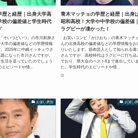
学歴と経歴｜出身大学高
青木マッチョの学歴と経歴｜出身
学校の偏差値と学生時代
昭和高校！大学や中学校の偏差値
ド
ラグビーが凄かった！
「そいつどいつ」の市川刺身さ
お笑いコンビ「かけおち」の青木マッチ
や大学の偏差値などの学歴情報
んの出身高校の偏差値などの学歴情報をお
。2025年に中嶋イッキュウさ
りいたします。筋肉芸人として知られる青
話題になった市川さんですが、
さんですが、高校時代はラグビーに打ち込
生生活を送っていたのでしょう
でおり、県大会のベスト8まで進出してい
エピソードや情...
た。学生時代のエピソードや情...
お笑い男性
お笑い