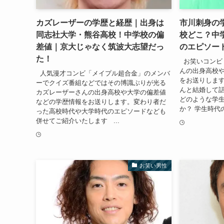
カズレーザーの学歴と経歴｜出身は
市川刺身の
同志社大学・熊谷高校！中学校の偏
校どこ？中
差値｜京大じゃなく筑波大志望だっ
のエピソー
た！
お笑いコンビ
んの出身高校
人気漫才コンビ「メイプル超合金」のメンバ
をお送りします
ーでクイズ番組などではその博識ぶりが光る
んと結婚して
カズレーザーさんの出身高校や大学の偏差値
どのような学
などの学歴情報をお送りします。変わり者だ
か？ 学生時代の
った高校時代や大学時代のエピソードなども
併せてご紹介いたします ...
お笑い男性