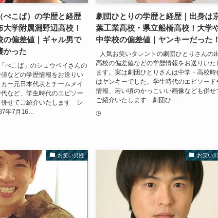
（ぺこぱ）の学歴と経歴
劇団ひとりの学歴と経歴｜出身は
布大学附属淵野辺高校！
葉工業高校・県立船橋高校！大学
校の偏差値｜ギャル男で
中学校の偏差値｜ヤンキーだった
凄かった
人気お笑いタレントの劇団ひとりさんの
高校の偏差値などの学歴情報をお送りいた
「ぺこぱ」のシュウペイさんの
ます。実は劇団ひとりさんは中学・高校時
差値などの学歴情報をお送りい
はヤンキーでした。学生時代のエピソード
ッカー元日本代表とチームメイ
情報、若い頃のかっこいい画像なども併せ
時代など、学生時代のエピソー
ご紹介いたします 劇団ひ...
も併せてご紹介いたします シ
年7月16...
お笑い男性
お笑い