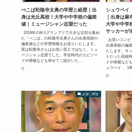
ぺこぱ松陰寺太勇の学歴と経歴｜出
シュウペイ
身は光丘高校！大学や中学校の偏差
｜出身は麻
値｜ミュージシャン志望だった
大学や中学
サッカーが
2019年のM‐1グランプリで大きな注目を集め
た「ぺこぱ」の松陰寺太勇さんの出身高校の
お笑いコンビ
偏差値などの学歴情報をお送りいたします。
出身高校の偏
実は松陰寺さんはお笑い芸人ではなく、ミュ
たします。サ
ージシャン志望でした。学生時代のエピソー
トだった高校
ドや情報なども併せてご紹介いた...
ドや情報など
ュウペイ 1987
お笑い男性