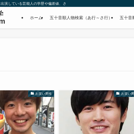
に出演している芸能人の学歴や偏差値、さらに政治家やスポーツ選手などの有名人
学
ホーム
五十音順人物検索（あ行～さ行）
五十音
m
お笑い男性
お笑い