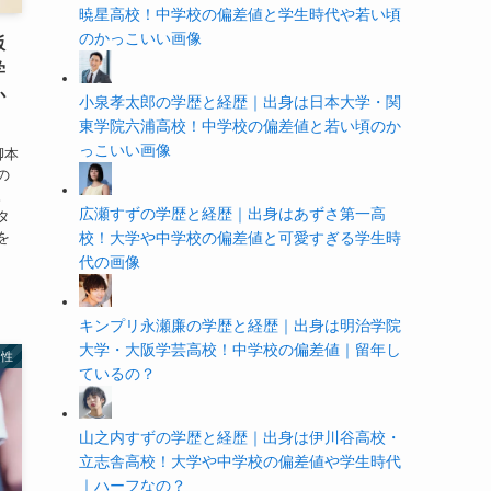
暁星高校！中学校の偏差値と学生時代や若い頃
のかっこいい画像
飯
学
か
小泉孝太郎の学歴と経歴｜出身は日本大学・関
東学院六浦高校！中学校の偏差値と若い頃のか
っこいい画像
脚本
の
。
広瀬すずの学歴と経歴｜出身はあずさ第一高
タ
を
校！大学や中学校の偏差値と可愛すぎる学生時
代の画像
キンプリ永瀬廉の学歴と経歴｜出身は明治学院
大学・大阪学芸高校！中学校の偏差値｜留年し
男性
ているの？
山之内すずの学歴と経歴｜出身は伊川谷高校・
立志舎高校！大学や中学校の偏差値や学生時代
｜ハーフなの？