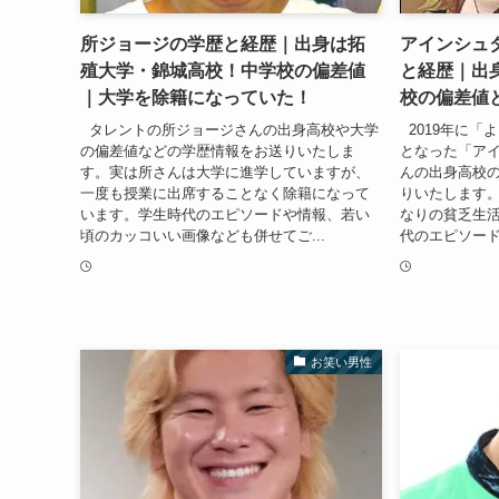
所ジョージの学歴と経歴｜出身は拓
アインシュ
殖大学・錦城高校！中学校の偏差値
と経歴｜出
｜大学を除籍になっていた！
校の偏差値
タレントの所ジョージさんの出身高校や大学
2019年に「
の偏差値などの学歴情報をお送りいたしま
となった「ア
す。実は所さんは大学に進学していますが、
んの出身高校
一度も授業に出席することなく除籍になって
りいたします
います。学生時代のエピソードや情報、若い
なりの貧乏生
頃のカッコいい画像なども併せてご...
代のエピソード
お笑い男性