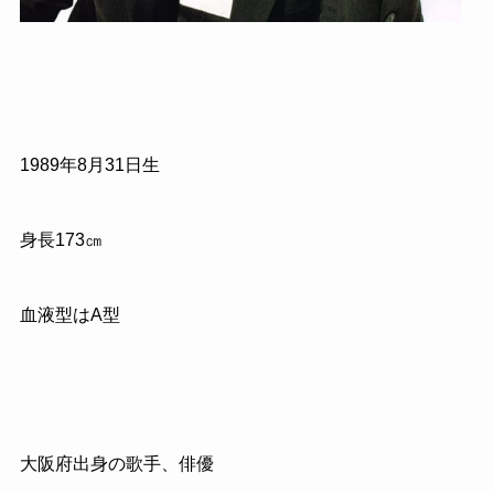
1989
年
8
月
31
日生
身長
173
㎝
血液型はA型
大阪府出身の歌手、俳優