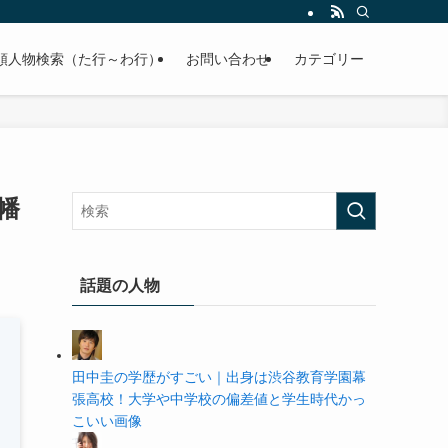
の学歴や高校・大学の偏差値まで紹介していきます。
順人物検索（た行～わ行）
お問い合わせ
カテゴリー
幡
話題の人物
田中圭の学歴がすごい｜出身は渋谷教育学園幕
張高校！大学や中学校の偏差値と学生時代かっ
こいい画像