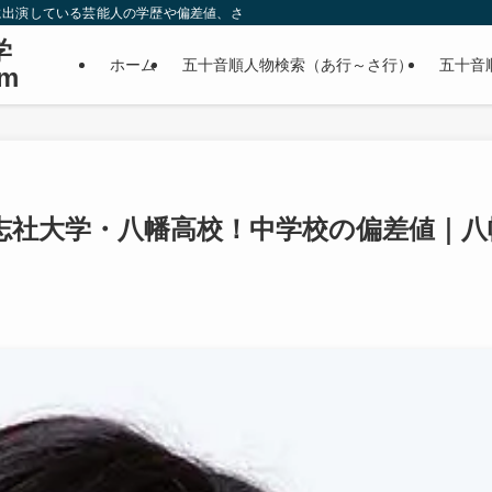
に出演している芸能人の学歴や偏差値、さらに政治家やスポーツ選手などの有名人
学
ホーム
五十音順人物検索（あ行～さ行）
五十音
m
志社大学・八幡高校！中学校の偏差値｜八