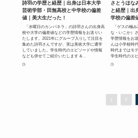
詩羽の学歴と経歴｜出身は日本大学
さとうほな
芸術学部・田無高校と中学校の偏差
と経歴｜出
値｜美大生だった！
学校の偏差
「水曜日のカンパネラ」の詩羽さんの出身高
「ゲスの極み
校や大学の偏差値などの学歴情報をお送りい
な・いこか）
たします。2021年にグループ入りして注目を
学歴情報をお
集めた詩羽さんですが、実は美術大学に通学
んは小学校時
していました。学生時代のエピソードや情報
時代まではモ
なども併せてご紹介いたします &...
学生時代のエピ
1
2