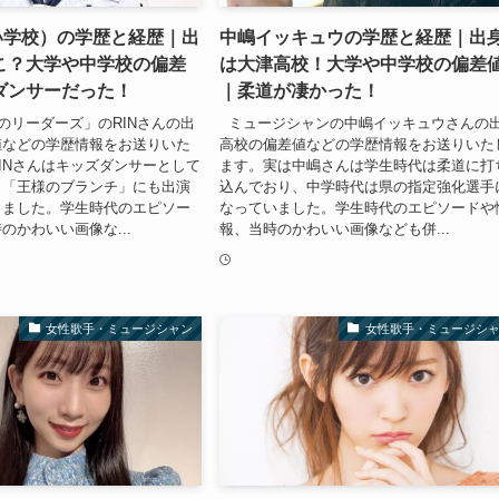
い学校）の学歴と経歴｜出
中嶋イッキュウの学歴と経歴｜出
こ？大学や中学校の偏差
は大津高校！大学や中学校の偏差
ダンサーだった！
｜柔道が凄かった！
リーダーズ」のRINさんの出
ミュージシャンの中嶋イッキュウさんの
値などの学歴情報をお送りいた
高校の偏差値などの学歴情報をお送りいた
INさんはキッズダンサーとして
ます。実は中嶋さんは学生時代は柔道に打
、「王様のブランチ」にも出演
込んでおり、中学時代は県の指定強化選手
りました。学生時代のエピソー
なっていました。学生時代のエピソードや
のかわいい画像な...
報、当時のかわいい画像なども併...
女性歌手・ミュージシャン
女性歌手・ミュージシ