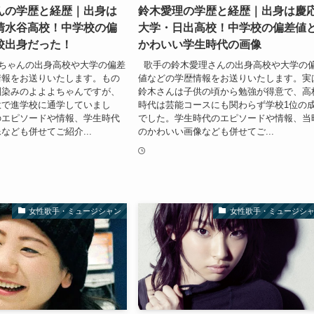
んの学歴と経歴｜出身は
鈴木愛理の学歴と経歴｜出身は慶
清水谷高校！中学校の偏
大学・日出高校！中学校の偏差値
校出身だった！
かわいい学生時代の画像
ちゃんの出身高校や大学の偏差
歌手の鈴木愛理さんの出身高校や大学の
情報をお送りいたします。もの
値などの学歴情報をお送りいたします。実
馴染みのよよよちゃんですが、
鈴木さんは子供の頃から勉強が得意で、高
意で進学校に通学していまし
時代は芸能コースにも関わらず学校1位の
のエピソードや情報、学生時代
でした。学生時代のエピソードや情報、当
なども併せてご紹介...
のかわいい画像なども併せてご...
女性歌手・ミュージシャン
女性歌手・ミュージシ