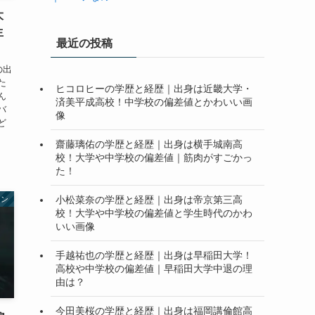
大
生
最近の投稿
の出
た
ヒコロヒーの学歴と経歴｜出身は近畿大学・
ん
済美平成高校！中学校の偏差値とかわいい画
バ
像
ど
齋藤璃佑の学歴と経歴｜出身は横手城南高
校！大学や中学校の偏差値｜筋肉がすごかっ
た！
小松菜奈の学歴と経歴｜出身は帝京第三高
ャン
校！大学や中学校の偏差値と学生時代のかわ
いい画像
手越祐也の学歴と経歴｜出身は早稲田大学！
高校や中学校の偏差値｜早稲田大学中退の理
由は？
今田美桜の学歴と経歴｜出身は福岡講倫館高