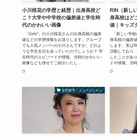
小川桜花の学歴と経歴｜出身高校ど
RIN（新し
こ？大学や中学校の偏差値と学生時
身高校はど
代のかわいい画像
値｜キッズ
「Girls²」の小川桜花さんの出身高校の偏差
「新しい学校の
値などの学歴情報をお送りします。グループ
身高校の偏差
でも人気メンバーの小川さんですが、どのよ
します。実はR
うな学生生活を送っていたのでしょうか？ 学
活動しており
生時代のエピソードや情報、当時のかわいい
したことがあ
画像なども併せてご紹介いたし...
ドや情報、当時
女性歌手・ミュージシャン