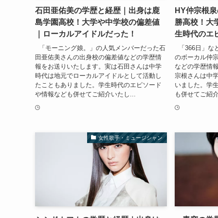
石田亜佑美の学歴と経歴｜出身は鹿
HY仲宗根
島学園高校！大学や中学校の偏差値
勝高校！大
｜ローカルアイドルだった！
生時代のエ
「モーニング娘。」の人気メンバーだった石
「366日」な
田亜佑美さんの出身校の偏差値などの学歴情
のボーカル仲
報をお送りいたします。実は石田さんは中学
などの学歴情
時代は地元でローカルアイドルとして活動し
宗根さんは中
たこともありました。学生時代のエピソード
いました。学
や情報なども併せてご紹介いたし...
も併せてご紹介い
女性歌手・ミュージシャン