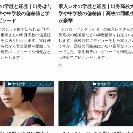
泉の学歴と経歴｜出身は与
家入レオの学歴と経歴｜出身高校
学や中学校の偏差値と学
学や中学校の偏差値｜高校の同級
ピソード
が豪華
どのヒット曲で知られる「HY」
シンガーソングライターの家入レオさん
宗根泉さんの出身高校の偏差値
身高校の偏差値などの学歴情報をお送りい
報をお送りいたします。実は仲
します。高校時代にデビューをした家入さ
学時代から音楽活動を開始して
ですが、高校の同級生はかなり豪華なメン
生時代のエピソードや情報など
ーでした。学生時代のエピソードや情報な
たします ...
も併せてご紹介いたします ...
女性歌手・ミュージシャン
女性歌手・ミュージシ