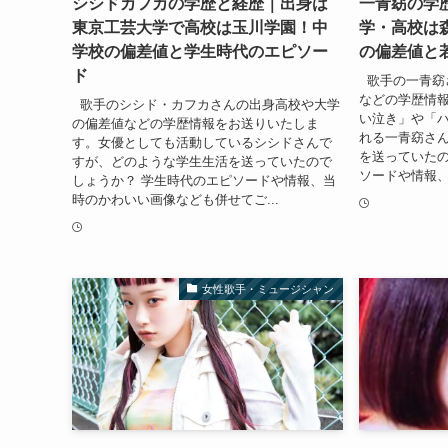
シシドカフカの学歴と経歴｜出身は
一青窈の学
東京工芸大学で高校は玉川学園！中
学・高校は
学校の偏差値と学生時代のエピソー
の偏差値と
ド
歌手の一青窈
などの学歴情
歌手のシシド・カフカさんの出身高校や大学
い泣き」や「
の偏差値などの学歴情報をお送りいたしま
れる一青窈さ
す。女優としても活動しているシシドさんで
を送っていたの
すが、どのような学生生活を送っていたので
ソードや情報、
しょうか？ 学生時代のエピソードや情報、当
時のかわいい画像なども併せてご...
女性歌手・ミュージシャン