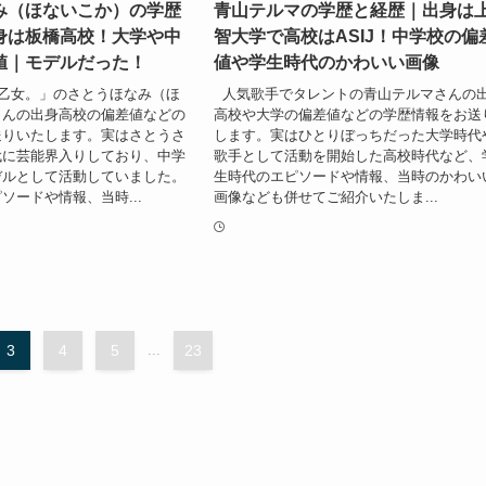
み（ほないこか）の学歴
青山テルマの学歴と経歴｜出身は
身は板橋高校！大学や中
智大学で高校はASIJ！中学校の偏
値｜モデルだった！
値や学生時代のかわいい画像
乙女。」のさとうほなみ（ほ
人気歌手でタレントの青山テルマさんの
さんの出身高校の偏差値などの
高校や大学の偏差値などの学歴情報をお送
送りいたします。実はさとうさ
します。実はひとりぼっちだった大学時代
代に芸能界入りしており、中学
歌手として活動を開始した高校時代など、
デルとして活動していました。
生時代のエピソードや情報、当時のかわい
ソードや情報、当時...
画像なども併せてご紹介いたしま...
3
4
5
...
23