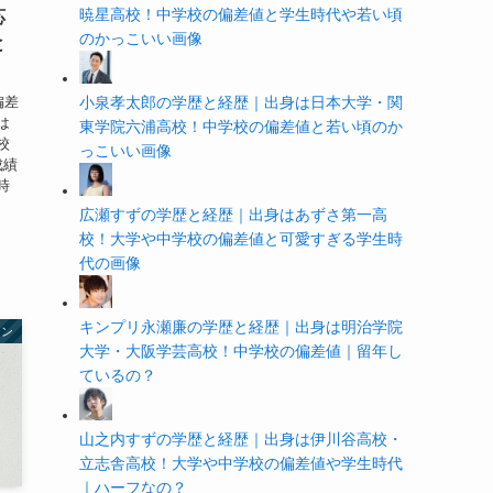
暁星高校！中学校の偏差値と学生時代や若い頃
応
のかっこいい画像
と
偏差
小泉孝太郎の学歴と経歴｜出身は日本大学・関
は
東学院六浦高校！中学校の偏差値と若い頃のか
校
っこいい画像
成績
時
広瀬すずの学歴と経歴｜出身はあずさ第一高
校！大学や中学校の偏差値と可愛すぎる学生時
代の画像
キンプリ永瀬廉の学歴と経歴｜出身は明治学院
ャン
大学・大阪学芸高校！中学校の偏差値｜留年し
ているの？
山之内すずの学歴と経歴｜出身は伊川谷高校・
立志舎高校！大学や中学校の偏差値や学生時代
｜ハーフなの？