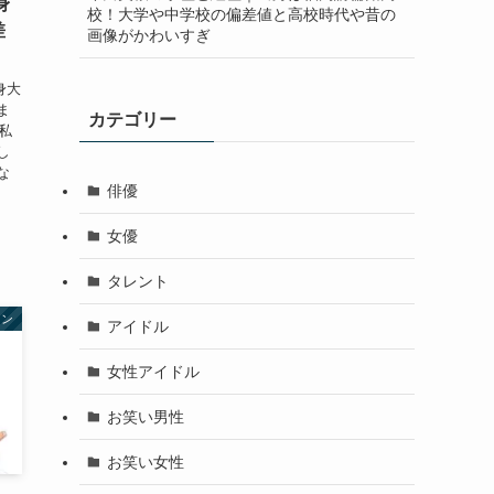
身
校！大学や中学校の偏差値と高校時代や昔の
差
画像がかわいすぎ
身大
ま
カテゴリー
私
し
な
俳優
女優
タレント
ャン
アイドル
女性アイドル
お笑い男性
お笑い女性