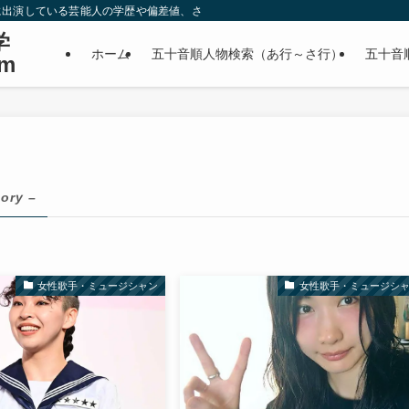
に出演している芸能人の学歴や偏差値、さらに政治家やスポーツ選手などの有名人
学
ホーム
五十音順人物検索（あ行～さ行）
五十音
m
ory –
女性歌手・ミュージシャン
女性歌手・ミュージシ