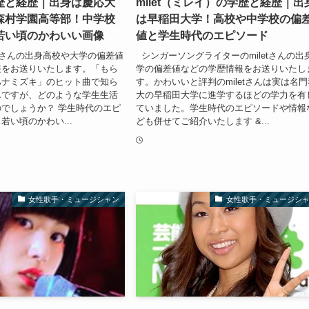
歴と経歴｜出身は慶応大
milet（ミレイ）の学歴と経歴｜出
森村学園高等部！中学校
は早稲田大学！高校や中学校の偏
若い頃のかわいい画像
値と学生時代のエピソード
さんの出身高校や大学の偏差値
シンガーソングライターのmiletさんの出
報をお送りいたします。「もら
学の偏差値などの学歴情報をお送りいたし
ハナミズキ」のヒット曲で知ら
す。かわいいと評判のmiletさんは実は名門
んですが、どのような学生生活
大の早稲田大学に進学するほどの学力を有
でしょうか？ 学生時代のエピ
ていました。学生時代のエピソードや情報
若い頃のかわい...
ども併せてご紹介いたします &...
女性歌手・ミュージシャン
女性歌手・ミュージシ