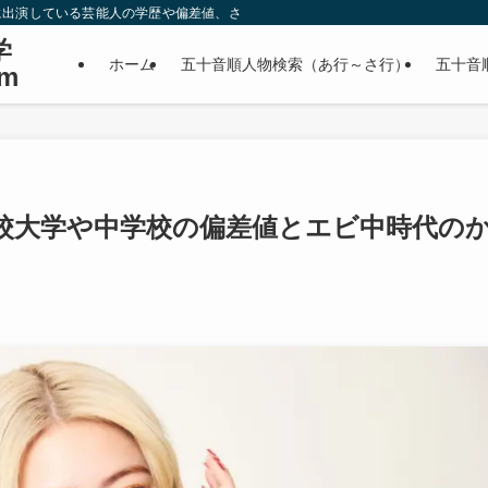
に出演している芸能人の学歴や偏差値、さらに政治家やスポーツ選手などの有名人
学
ホーム
五十音順人物検索（あ行～さ行）
五十音
m
校大学や中学校の偏差値とエビ中時代の