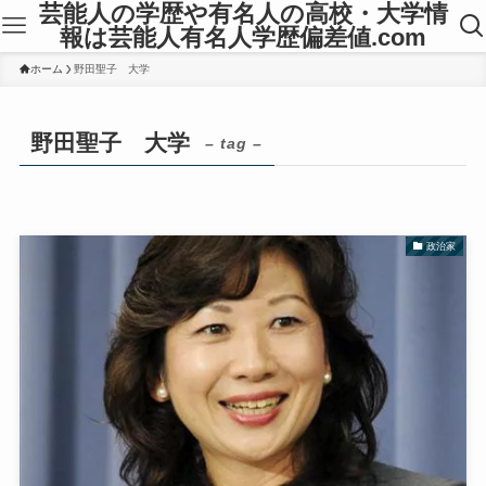
芸能人の学歴や有名人の高校・大学情
報は芸能人有名人学歴偏差値.com
ホーム
野田聖子 大学
野田聖子 大学
– tag –
政治家