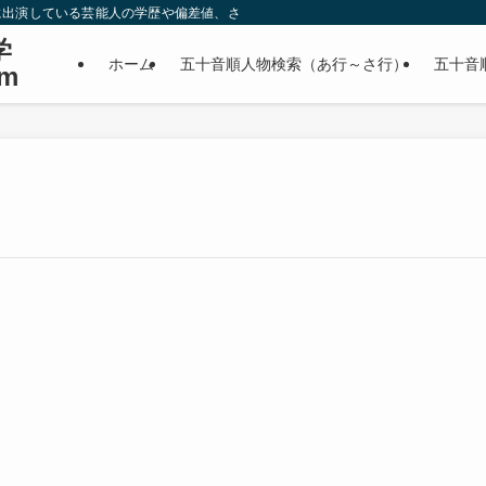
に出演している芸能人の学歴や偏差値、さらに政治家やスポーツ選手などの有名人
学
ホーム
五十音順人物検索（あ行～さ行）
五十音
m