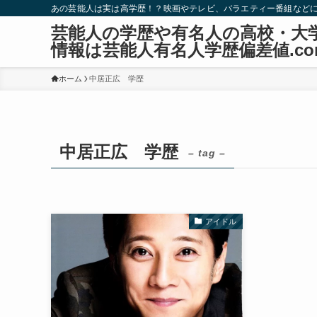
あの芸能人は実は高学歴！？映画やテレビ、バラエティー番組など
芸能人の学歴や有名人の高校・大
情報は芸能人有名人学歴偏差値.co
ホーム
中居正広 学歴
中居正広 学歴
– tag –
アイドル