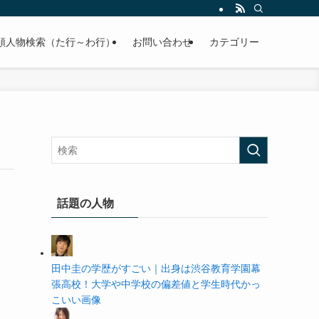
の学歴や高校・大学の偏差値まで紹介していきます。
順人物検索（た行～わ行）
お問い合わせ
カテゴリー
話題の人物
田中圭の学歴がすごい｜出身は渋谷教育学園幕
張高校！大学や中学校の偏差値と学生時代かっ
こいい画像