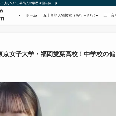
に出演している芸能人の学歴や偏差値、さらに政治家やスポーツ選手などの有名人
学
ホーム
五十音順人物検索（あ行～さ行）
五十音
m
東京女子大学・福岡雙葉高校！中学校の偏