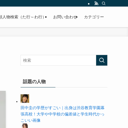
の学歴や高校・大学の偏差値まで紹介していきます。
順人物検索（た行～わ行）
お問い合わせ
カテゴリー
話題の人物
田中圭の学歴がすごい｜出身は渋谷教育学園幕
張高校！大学や中学校の偏差値と学生時代かっ
こいい画像