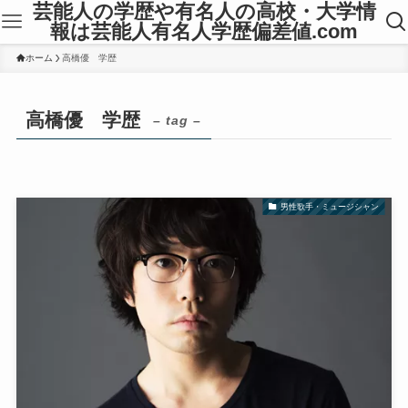
芸能人の学歴や有名人の高校・大学情
報は芸能人有名人学歴偏差値.com
ホーム
高橋優 学歴
高橋優 学歴
– tag –
男性歌手・ミュージシャン