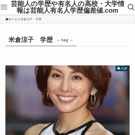
芸能人の学歴や有名人の高校・大学情
報は芸能人有名人学歴偏差値.com
ホーム
米倉涼子 学歴
米倉涼子 学歴
– tag –
女優