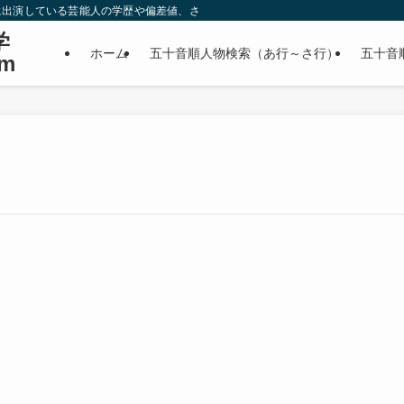
に出演している芸能人の学歴や偏差値、さらに政治家やスポーツ選手などの有名人
学
ホーム
五十音順人物検索（あ行～さ行）
五十音
m