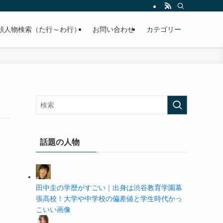
の学歴や高校・大学の偏差値まで紹介していきます。
順人物検索（た行～わ行）
お問い合わせ
カテゴリー
話題の人物
田中圭の学歴がすごい｜出身は渋谷教育学園幕
張高校！大学や中学校の偏差値と学生時代かっ
こいい画像