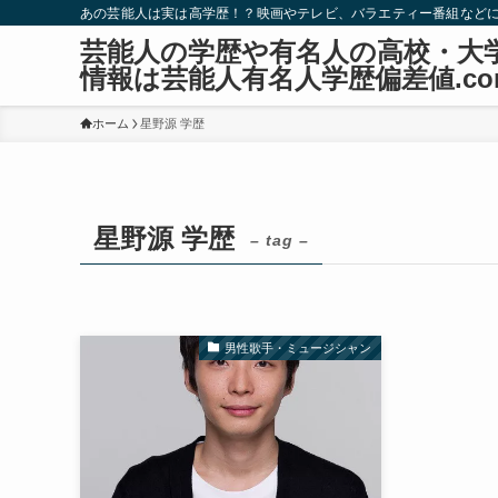
あの芸能人は実は高学歴！？映画やテレビ、バラエティー番組など
芸能人の学歴や有名人の高校・大
情報は芸能人有名人学歴偏差値.co
ホーム
星野源 学歴
星野源 学歴
– tag –
男性歌手・ミュージシャン