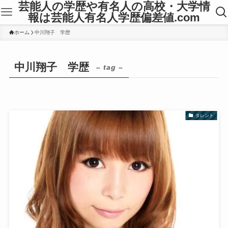
芸能人の学歴や有名人の高校・大学情
報は芸能人有名人学歴偏差値.com
ホーム
中川翔子 学歴
中川翔子 学歴
– tag –
タレント