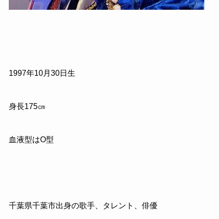
1997
年
10
月
30
日生
身長
175
㎝
血液型はO型
千葉県千葉市出身の歌手、タレント、俳優