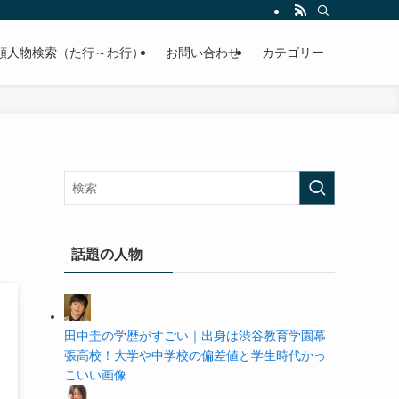
の学歴や高校・大学の偏差値まで紹介していきます。
順人物検索（た行～わ行）
お問い合わせ
カテゴリー
話題の人物
田中圭の学歴がすごい｜出身は渋谷教育学園幕
張高校！大学や中学校の偏差値と学生時代かっ
こいい画像