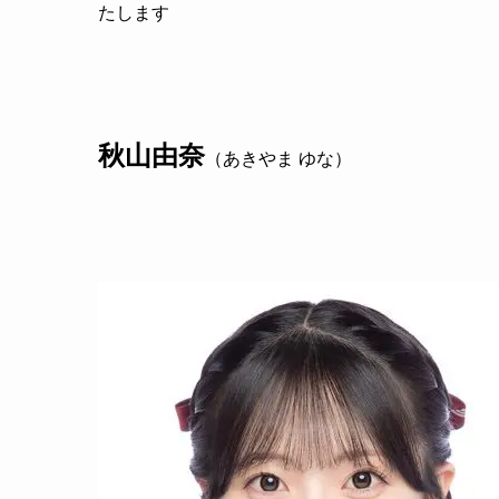
たします
秋山由奈
（あきやま ゆな）