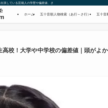
に出演している芸能人の学歴や偏差値、さらに政治家やスポーツ選手などの有名人
学
ホーム
五十音順人物検索（あ行～さ行）
五十音
m
生高校！大学や中学校の偏差値｜頭がよか