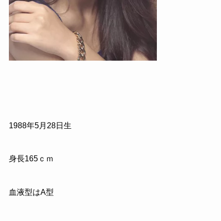
1988
年
5
月
28
日生
身長
165
ｃｍ
血液型はA型