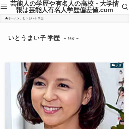
芸能人の学歴や有名人の高校・大学情
報は芸能人有名人学歴偏差値.com
ホーム
いとうまい子 学歴
いとうまい子 学歴
– tag –
女優