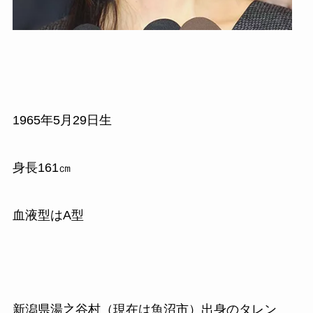
1965
年
5
月
29
日生
身長
161
㎝
血液型はA型
新潟県湯之谷村（現在は魚沼市）出身のタレン