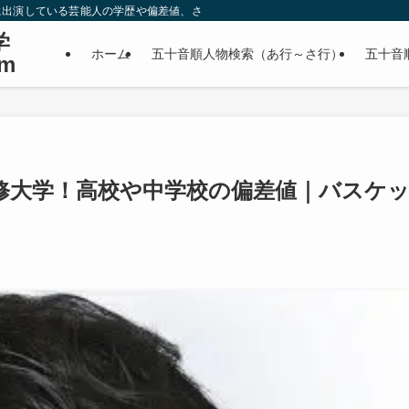
に出演している芸能人の学歴や偏差値、さらに政治家やスポーツ選手などの有名人
学
ホーム
五十音順人物検索（あ行～さ行）
五十音
m
修大学！高校や中学校の偏差値｜バスケ