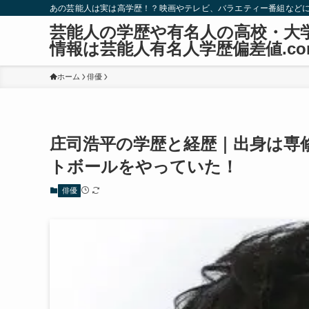
あの芸能人は実は高学歴！？映画やテレビ、バラエティー番組など
芸能人の学歴や有名人の高校・大
情報は芸能人有名人学歴偏差値.co
ホーム
俳優
庄司浩平の学歴と経歴｜出身は専
トボールをやっていた！
俳優