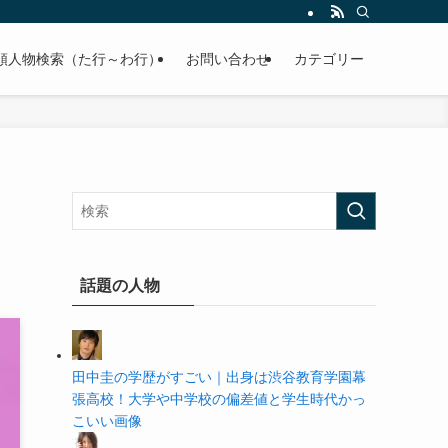
の学歴や高校・大学の偏差値まで紹介していきます。
順人物検索（た行～わ行）
お問い合わせ
カテゴリー
話題の人物
田中圭の学歴がすごい｜出身は渋谷教育学園幕
張高校！大学や中学校の偏差値と学生時代かっ
こいい画像