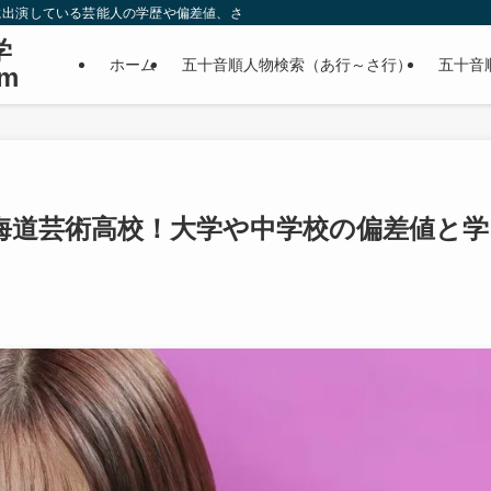
に出演している芸能人の学歴や偏差値、さらに政治家やスポーツ選手などの有名人
学
ホーム
五十音順人物検索（あ行～さ行）
五十音
m
海道芸術高校！大学や中学校の偏差値と学