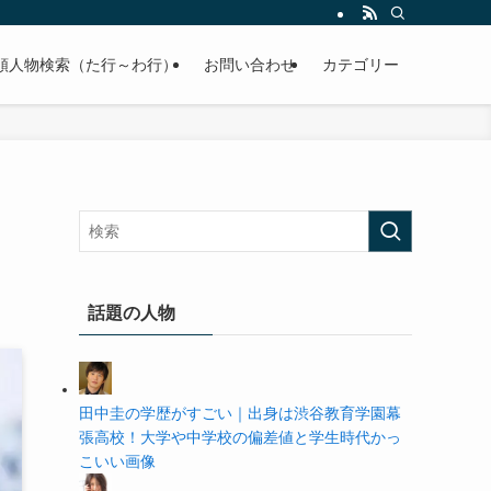
の学歴や高校・大学の偏差値まで紹介していきます。
順人物検索（た行～わ行）
お問い合わせ
カテゴリー
話題の人物
田中圭の学歴がすごい｜出身は渋谷教育学園幕
張高校！大学や中学校の偏差値と学生時代かっ
こいい画像