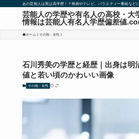
あの芸能人は実は高学歴！？映画やテレビ、バラエティー番組など
芸能人の学歴や有名人の高校・大
情報は芸能人有名人学歴偏差値.co
ホーム
その他・女性
石川秀美の学歴と経歴｜出身は明
値と若い頃のかわいい画像
その他・女性