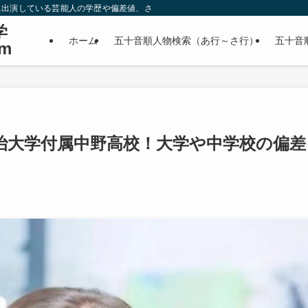
に出演している芸能人の学歴や偏差値、さらに政治家やスポーツ選手などの有名人
学
ホーム
五十音順人物検索（あ行～さ行）
五十音
m
治大学付属中野高校！大学や中学校の偏差